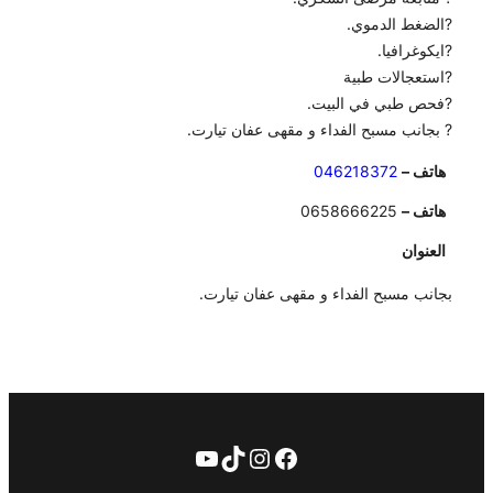
?الضغط الدموي.
?ايكوغرافيا.
?استعجالات طبية
?فحص طبي في البيت.
? بجانب مسبح الفداء و مقهى عفان تيارت.
هاتف –
046218372
هاتف –
0658666225
العنوان
بجانب مسبح الفداء و مقهى عفان تيارت.
فيسبوك
تيك توك
إنستجرام
يوتيوب