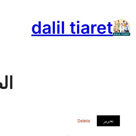
تخطى
إلى
dalil tiaret
المحتوى
ال
تحرير
Delete