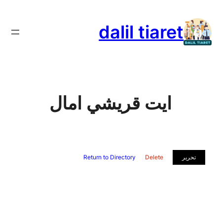
تخطى
إلى
dalil tiaret
المحتوى
ايت قريشي امال
تحرير
Delete
Return to Directory