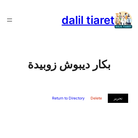
تخطى
إلى
dalil tiaret
المحتوى
بكار ديبوش زوبيدة
تحرير
Delete
Return to Directory