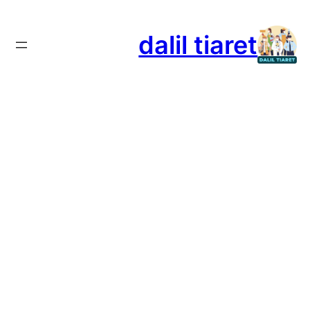
تخطى
إلى
dalil tiaret
المحتوى