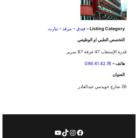
Listing Category –
فندق – مرقد – تيارت
التخصص الطبي او الوظيفي
قدرة الإستعاب 47 غرفة 87 سرير
هاتف –
046.41.42.78
العنوان
26 شارع خويدمي عبدالقادر
فيسبوك
تيك توك
إنستجرام
يوتيوب