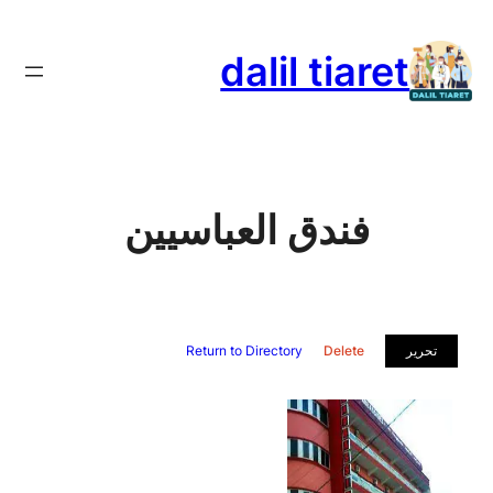
تخطى
إلى
dalil tiaret
المحتوى
فندق العباسيين
تحرير
Delete
Return to Directory