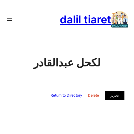
تخطى
إلى
dalil tiaret
المحتوى
لكحل عبدالقادر
تحرير
Delete
Return to Directory