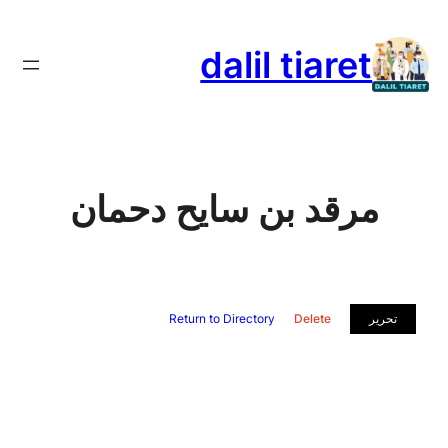
تخطى
إلى
dalil tiaret
المحتوى
مرقد بن سايح دحمان
تحرير
Delete
Return to Directory