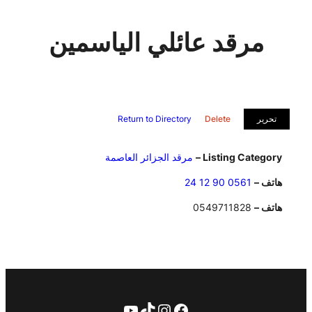
مرقد عائلي الياسمين
تحرير
Delete
Return to Directory
Listing Category –
مرقد الجزائر العاصمة
هاتف –
0561 90 12 24
هاتف –
0549711828
فيسبوك
تيك توك
إنستجرام
يوتيوب