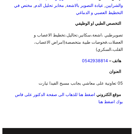
والشرايين
,
عيادة التصوير بالاشعة
,
مخابر تحليل الدم
,
مختص في
التخطيط العصبي و الدماغي
التخصص الطبي او الوظيفي
تصويرطبي ،اشعة،سكانير،تحاليل،تخطيط الاعصاب و
العضلات،فحوصات طبية متخصصة(امراض الاعصاب،
القلب،السكري)
هاتف –
0542938814
العنوان
05 تعاونية على معاشي بجانب مسبح الفيدا تيارت
موقع الكتروني
اضغط هنا للذهاب الى صفحة الدكتور على فاس
بوك اضغط هنا