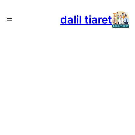
تخطى
إلى
dalil tiaret
المحتوى