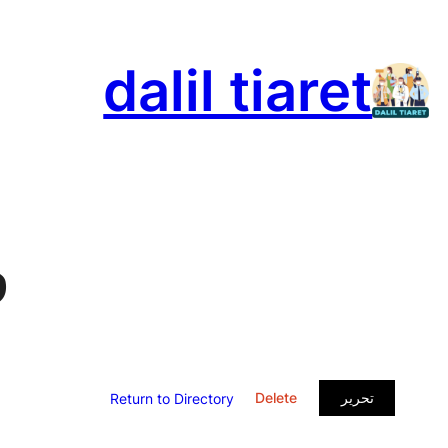
تخطى
إلى
dalil tiaret
المحتوى
و
تحرير
Delete
Return to Directory