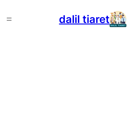
تخطى
إلى
dalil tiaret
المحتوى