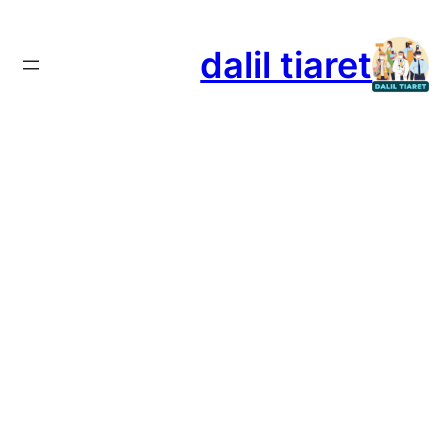
تخطى
إلى
dalil tiaret
المحتوى