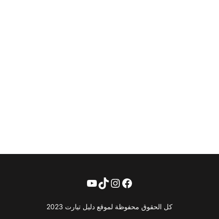
فيسبوك
تيك توك
إنستجرام
يوتيوب
كل الحقوق محفوظة لموقع دليل تيارت 2023