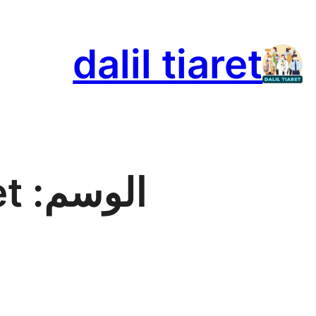
تخطى
إلى
dalil tiaret
المحتوى
الوسم:
et