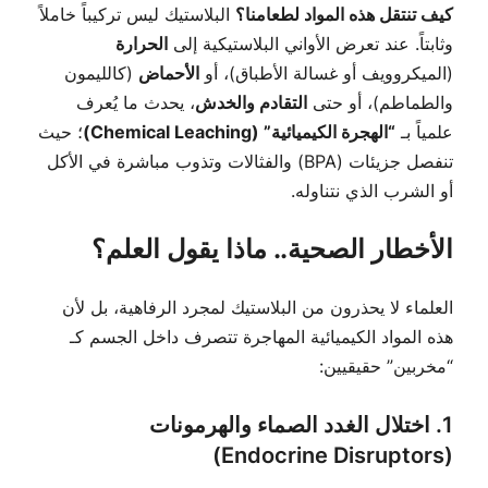
كيف تنتقل هذه المواد لطعامنا؟
البلاستيك ليس تركيباً خاملاً
وثابتاً. عند تعرض الأواني البلاستيكية إلى
الحرارة
(الميكروويف أو غسالة الأطباق)، أو
الأحماض
(كالليمون
والطماطم)، أو حتى
التقادم والخدش
، يحدث ما يُعرف
علمياً بـ
“الهجرة الكيميائية” (Chemical Leaching)
؛ حيث
تنفصل جزيئات (BPA) والفثالات وتذوب مباشرة في الأكل
أو الشرب الذي نتناوله.
الأخطار الصحية.. ماذا يقول العلم؟
العلماء لا يحذرون من البلاستيك لمجرد الرفاهية، بل لأن
هذه المواد الكيميائية المهاجرة تتصرف داخل الجسم كـ
“مخربين” حقيقيين:
1. اختلال الغدد الصماء والهرمونات
(Endocrine Disruptors)