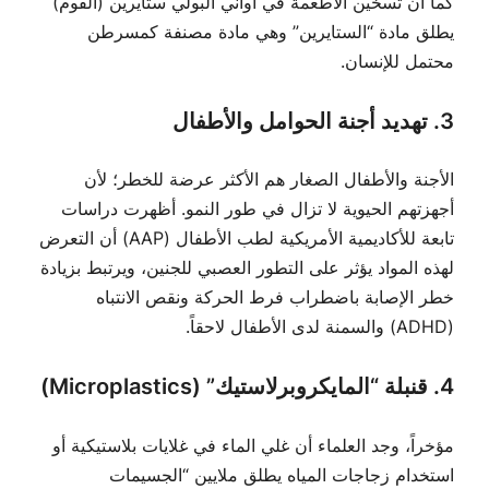
كما أن تسخين الأطعمة في أواني البولي ستايرين (الفوم)
يطلق مادة “الستايرين” وهي مادة مصنفة كمسرطن
محتمل للإنسان.
3. تهديد أجنة الحوامل والأطفال
الأجنة والأطفال الصغار هم الأكثر عرضة للخطر؛ لأن
أجهزتهم الحيوية لا تزال في طور النمو. أظهرت دراسات
تابعة للأكاديمية الأمريكية لطب الأطفال (AAP) أن التعرض
لهذه المواد يؤثر على التطور العصبي للجنين، ويرتبط بزيادة
خطر الإصابة باضطراب فرط الحركة ونقص الانتباه
(ADHD) والسمنة لدى الأطفال لاحقاً.
4. قنبلة “المايكروبرلاستيك” (Microplastics)
مؤخراً، وجد العلماء أن غلي الماء في غلايات بلاستيكية أو
استخدام زجاجات المياه يطلق ملايين “الجسيمات