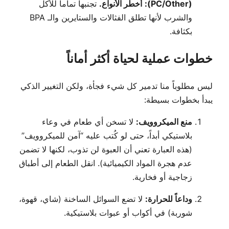
(PC/Other):
أخطر الأنواع.
تجنبها تماماً للأكل
والشرب لأنها تطلق الفثالات والستايرين والـ BPA
بكثافة.
خطوات عملية لحياة أكثر أماناً
ليس مطلوباً منا تدمير كل شيء فجأة، ولكن التغيير الذكي
يبدأ بخطوات بسيطة:
منع الميكروويف:
لا تسخن أي طعام في وعاء
بلاستيكي أبداً، حتى لو كُتب عليه “آمن للميكروويف”
(هذه العبارة تعني أن العبوة لن تذوب، لكنها لا تضمن
عدم هجرة المواد الكيميائية). انقل الطعام إلى أطباق
زجاجية أو فخارية.
وداعاً للحرارة:
لا تضع السوائل الساخنة (شاي، قهوة،
شوربة) في أكواب أو عبوات بلاستيكية.