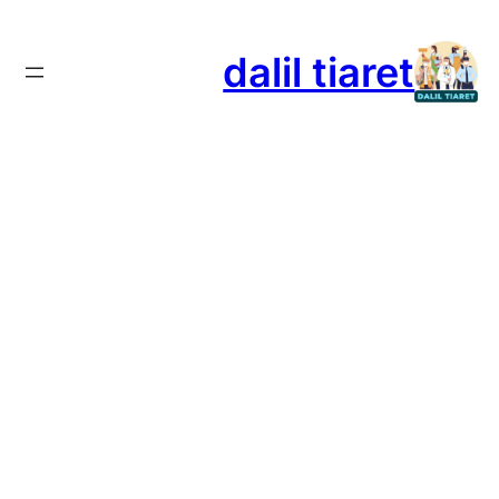
تخطى
إلى
dalil tiaret
المحتوى