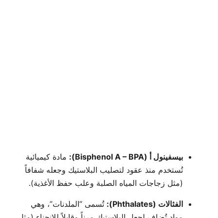
بيسفينول أ (Bisphenol A – BPA):
مادة كيميائية
تُستخدم منذ عقود لتصليب البلاستيك وجعله شفافاً
(مثل زجاجات المياه الصلبة وعلب حفظ الأغذية).
الفثالات (Phthalates):
تُسمى “الملدنات”، وهي
مواد تُضاف لجعل البلاستيك مرناً وقابلاً للانحناء (مثل