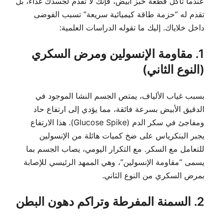
عندما تأكل قطعة خبز أبيض، فإنك لا تقدم لجسدك غذاءً، بل
تقدم له “حزمة طاقة كيميائية سريعة” تسبب الفوضى
داخل خلاياك. إليك ما تقوله الدراسات العلمية:
1. مقاومة الإنسولين ومرض السكري
(النوع الثاني)
بسبب غياب الألياف، يمتص الجسم النشا الموجود في
الدقيق الأبيض بسرعة فائقة، مما يؤدي إلى ارتفاع حاد
ومفاجئ في سكر الدم (Glucose Spike). هذا الارتفاع
يجبر البنكرياس على ضخ كميات هائلة من الإنسولين
للتعامل مع السكر. مع التكرار اليومي، يصاب الجسم بما
يسمى “مقاومة الإنسولين”، وهي الممهد الرئيسي للإصابة
بمرض السكري من النوع الثاني.
2. السمنة المفرطة وتراكم دهون البطن