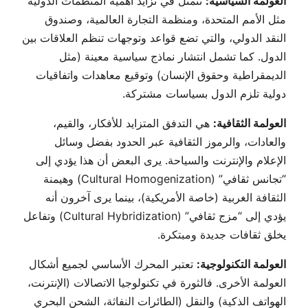
العولمة السياسية:
تتمثل في تزايد أهمية المنظمات الدولية
مثل الأمم المتحدة، ومنظمة التجارة العالمية، وصندوق
النقد الدولي، والتي تضع قواعد وتوجهات تنظم العلاقات بين
الدول. كما تشمل انتشار نماذج سياسية معينة (مثل
الديمقراطية وحقوق الإنسان) وتوقيع معاهدات واتفاقيات
دولية تلزم الدول بسياسات مشتركة.
العولمة الثقافية:
هي التدفق المتزايد للأفكار، والقيم،
والعادات، والرموز الثقافية عبر الحدود بفضل وسائل
الإعلام والإنترنت والسياحة. يرى البعض أن هذا يؤدي إلى
“تجانس ثقافي” (Cultural Homogenization) وهيمنة
الثقافة الغربية (خاصة الأمريكية)، بينما يرى آخرون أنه
يؤدي إلى “مزج ثقافي” (Cultural Hybridization) وتفاعل
يخلق ثقافات جديدة ومبتكرة.
العولمة التكنولوجية:
تعتبر المحرك الأساسي لجميع أشكال
العولمة الأخرى. فالثورة في تكنولوجيا الاتصالات (الإنترنت،
الهواتف الذكية) والنقل (الطائرات النفاثة، الشحن البحري