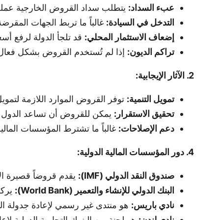
عبء السداد:
يتطلب سداد القروض الخارجية عملة 
التدخل في السيادة:
غالباً ما تربط الجهات المقر
إضعاف الاستثمار المحلي:
قد تلجأ الدولة لرفع أسع
تراكم الديون:
إذا لم تُستخدم القروض بشكل فعال،
2. الآثار الإيجابية:
تمويل التنمية:
توفر القروض الموارد اللازمة لتمويل 
تحقيق الاستقرار:
يمكن للقروض أن تساعد الدول عل
دعم الإصلاحات:
غالباً ما تشترط المؤسسات المالي
4. دور المؤسسات المالية الدولية:
صندوق النقد الدولي (IMF):
يقدم قروضاً قصيرة ال
البنك الدولي للإنشاء والتعمير (World Bank):
يركز
نادي باريس:
هو منتدى غير رسمي لإعادة جدولة ال
نادي لندن:
هو لجنة من البنوك التجارية الدولية لإعا