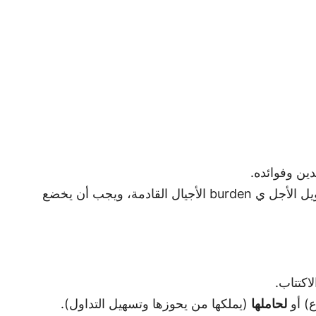
ين وفوائده.
يتطلب الأمر موافقة السلطة التشريعية (البرلمان) عبر قانون، حيث يعتبر القرض التزاماً مالياً طويل الأجل ي burden الأجيال القادمة، ويجب أن يخضع
اكتتاب.
ع) أو
لحاملها
(يملكها من يحوزها وتسهيل التداول).