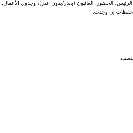
الرئيس، الحضور، الغائبون (بعذر/بدون عذر)، وجدول الأعمال.
تحفظات إن وجدت.
منصب.