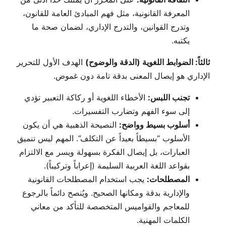
المعرفة القانونية، مثل فهم المبادئ العامة للقانون،
وتدرج القوانين، والتدرج الإداري، لضمان صحة ما
يكتبه.
ثالثاً: الضوابط اللغوية (الدقة والوضوح)
الهدف الأول للتحرير
الإداري هو إيصال المعنى بدقة تامة دون غموض.
تجنب اللبس:
الأخطاء اللغوية أو ركاكة التعبير تؤدي
إلى سوء الفهم وتضارب التفسيرات.
أسلوب بسيط وواضح:
النصيحة الذهبية هي أن يكون
الأسلوب “بسيطاً بعيداً عن التكلف”. المهم ليس تنميق
العبارات، بل إيصال الفكرة بسهولة ويسر مع الالتزام
بقواعد اللغة العربية السليمة (إعراباً وتركيباً).
المصطلحات:
يجب استخدام المصطلحات القانونية
والإدارية بدقة ومكانها الصحيح. ويُنصح دائماً بالرجوع
للمعاجم والقواميس المتخصصة للتأكد من معاني
الكلمات المهنية.