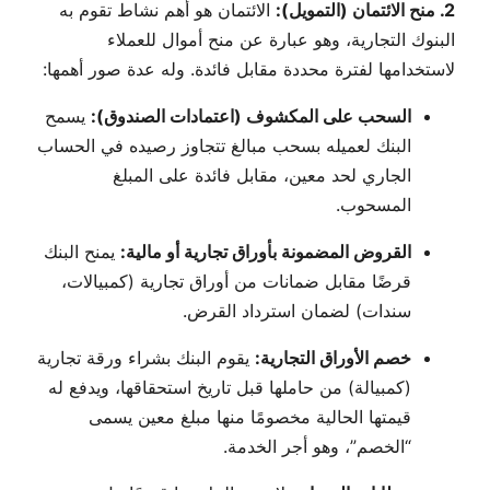
2. منح الائتمان (التمويل):
الائتمان هو أهم نشاط تقوم به
البنوك التجارية، وهو عبارة عن منح أموال للعملاء
لاستخدامها لفترة محددة مقابل فائدة. وله عدة صور أهمها:
السحب على المكشوف (اعتمادات الصندوق):
يسمح
البنك لعميله بسحب مبالغ تتجاوز رصيده في الحساب
الجاري لحد معين، مقابل فائدة على المبلغ
المسحوب.
القروض المضمونة بأوراق تجارية أو مالية:
يمنح البنك
قرضًا مقابل ضمانات من أوراق تجارية (كمبيالات،
سندات) لضمان استرداد القرض.
خصم الأوراق التجارية:
يقوم البنك بشراء ورقة تجارية
(كمبيالة) من حاملها قبل تاريخ استحقاقها، ويدفع له
قيمتها الحالية مخصومًا منها مبلغ معين يسمى
“الخصم”، وهو أجر الخدمة.