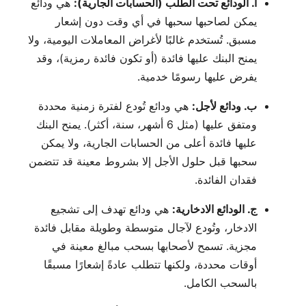
أ. الودائع تحت الطلب (الحسابات الجارية):
هي ودائع
يمكن لصاحبها سحبها في أي وقت دون إشعار
مسبق. تُستخدم غالبًا لأغراض المعاملات اليومية، ولا
يمنح البنك عليها فائدة (أو تكون فائدة رمزية)، وقد
يفرض عليها رسومًا خدمية.
ب. ودائع لأجل:
هي ودائع تُودع لفترة زمنية محددة
ومتفق عليها (مثل 6 أشهر، سنة، أكثر). يمنح البنك
عليها فائدة أعلى من الحسابات الجارية، ولا يمكن
سحبها قبل حلول الأجل إلا بشروط معينة قد تتضمن
فقدان الفائدة.
ج. الودائع الادخارية:
هي ودائع تهدف إلى تشجيع
الادخار، وتُودع لآجال متوسطة وطويلة مقابل فائدة
مجزية. تسمح لأصحابها بسحب مبالغ معينة في
أوقات محددة، ولكنها تتطلب عادةً إشعارًا مسبقًا
بالسحب الكامل.