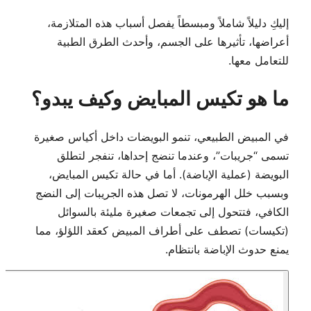
إليكِ دليلاً شاملاً ومبسطاً يفصل أسباب هذه المتلازمة،
أعراضها، تأثيرها على الجسم، وأحدث الطرق الطبية
للتعامل معها.
ما هو تكيس المبايض وكيف يبدو؟
في المبيض الطبيعي، تنمو البويضات داخل أكياس صغيرة
تسمى “جريبات”، وعندما تنضج إحداها، تنفجر لتطلق
البويضة (عملية الإباضة). أما في حالة تكيس المبايض،
وبسبب خلل الهرمونات، لا تصل هذه الجريبات إلى النضج
الكافي، فتتحول إلى تجمعات صغيرة مليئة بالسوائل
(تكيسات) تصطف على أطراف المبيض كعقد اللؤلؤ، مما
يمنع حدوث الإباضة بانتظام.