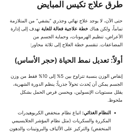
طرق علاج تكيس المبايض
حتى الآن، لا يوجد علاج نهائي وجذري “يشفي” من المتلازمة
تماماً، ولكن هناك
خطة علاجية فعالة للغاية
تهدف إلى إدارة
الأعراض، تنظيم الهرمونات، وحماية الجسم من
المضاعفات. تنقسم خطة العلاج إلى ثلاثة محاور:
أولاً: تعديل نمط الحياة (حجر الأساس)
إنقاص الوزن بنسبة تتراوح بين 5% إلى 10% فقط من وزن
الجسم يمكن أن يُحدث تحولاً جذرياً: ينظم الدورة الشهرية،
يقلل مستويات الإنسولين، ويحسن فرص الحمل بشكل
ملحوظ.
النظام الغذائي:
اتباع نظام منخفض الكربوهيدرات
المكررة والسكريات (مثل نظام المؤشر الجلايسيمي
المنخفض) والتركيز على الألياف والبروتينات والدهون