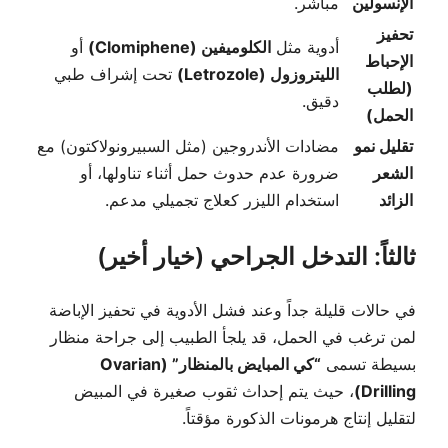
الإنسولين
مباشر.
تحفيز
أدوية مثل
الكلوميفين (Clomiphene)
أو
الإحباط
الليتروزول (Letrozole)
تحت إشراف طبي
(لطلب
دقيق.
الحمل)
تقليل نمو
مضادات الأندروجين (مثل السبيرونولاكتون) مع
الشعر
ضرورة عدم حدوث حمل أثناء تناولها، أو
الزائد
استخدام الليزر كعلاج تجميلي مدعم.
ثالثاً: التدخل الجراحي (خيار أخير)
في حالات قليلة جداً وعند فشل الأدوية في تحفيز الإباضة
لمن ترغب في الحمل، قد يلجأ الطبيب إلى جراحة منظار
بسيطة تسمى
“كي المبايض بالمنظار” (Ovarian
Drilling)
، حيث يتم إحداث ثقوب صغيرة في المبيض
لتقليل إنتاج هرمونات الذكورة مؤقتاً.