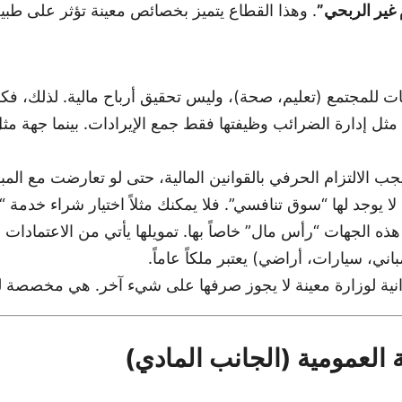
 غير الربحي”
. وهذا القطاع يتميز بخصائص معينة تؤثر على طبي
للمجتمع (تعليم، صحة)، وليس تحقيق أرباح مالية. لذلك، فكرة
ثل إدارة الضرائب وظيفتها فقط جمع الإيرادات. بينما جهة مثل
يجب الالتزام الحرفي بالقوانين المالية، حتى لو تعارضت مع الم
 يوجد لها “سوق تنافسي”. فلا يمكنك مثلاً اختيار شراء خدم
الجهات “رأس مال” خاصاً بها. تمويلها يأتي من الاعتمادات الم
ني، سيارات، أراضي) يعتبر ملكاً عاماً.
نية لوزارة معينة لا يجوز صرفها على شيء آخر. هي مخصصة 
بة العمومية (الجانب المادي)