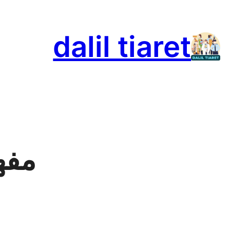
تخطى
إلى
dalil tiaret
المحتوى
مفه