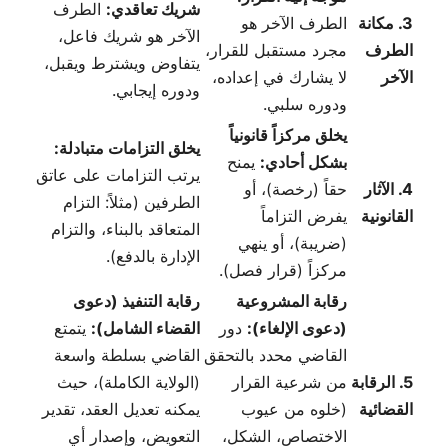
شريك تعاقدي:
الطرف
3. مكانة
الطرف الآخر هو
الآخر هو شريك فاعل،
الطرف
مجرد مستقبل للقرار،
يتفاوض ويشترط ويقبل،
الآخر
لا يشارك في إعداده،
ودوره إيجابي.
ودوره سلبي.
يخلق مركزاً قانونياً
يخلق التزامات متبادلة:
بشكل أحادي:
يمنح
يرتب التزامات على عاتق
4. الآثار
حقاً (رخصة)، أو
الطرفين (مثلاً: التزام
القانونية
يفرض التزاماً
المتعاقد بالبناء، والتزام
(ضريبة)، أو ينهي
الإدارة بالدفع).
مركزاً (قرار فصل).
رقابة المشروعية
رقابة التنفيذ (دعوى
(دعوى الإلغاء):
دور
القضاء الشامل):
يتمتع
القاضي محدد بالتحقق
القاضي بسلطة واسعة
5. الرقابة
من شرعية القرار
(الولاية الكاملة)، حيث
القضائية
(خلوه من عيوب
يمكنه تعديل العقد، تقدير
الاختصاص، الشكل،
التعويض، وإصدار أي