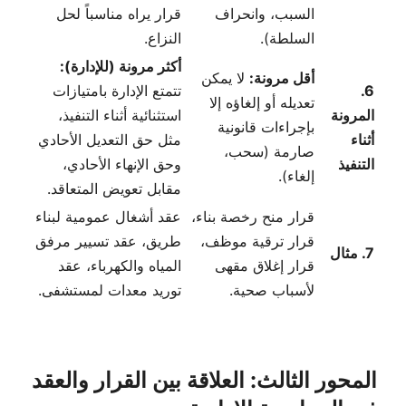
السبب، وانحراف
قرار يراه مناسباً لحل
السلطة).
النزاع.
أكثر مرونة (للإدارة):
أقل مرونة:
لا يمكن
6.
تتمتع الإدارة بامتيازات
تعديله أو إلغاؤه إلا
المرونة
استثنائية أثناء التنفيذ،
بإجراءات قانونية
أثناء
مثل حق التعديل الأحادي
صارمة (سحب،
التنفيذ
وحق الإنهاء الأحادي،
إلغاء).
مقابل تعويض المتعاقد.
قرار منح رخصة بناء،
عقد أشغال عمومية لبناء
قرار ترقية موظف،
طريق، عقد تسيير مرفق
7. مثال
قرار إغلاق مقهى
المياه والكهرباء، عقد
لأسباب صحية.
توريد معدات لمستشفى.
المحور الثالث: العلاقة بين القرار والعقد