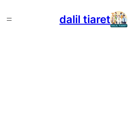
تخطى
إلى
dalil tiaret
المحتوى