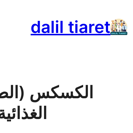
تخطى
إلى
dalil tiaret
المحتوى
الكسكس (الطعا
الغذائي