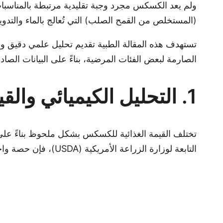
ولم يعد الكسكس مجرد وجبة تقليدية مرتبطة بالمناسبات 
(المستخلص من القمح الصلب) التي تُعالج بالماء والتدوير
تستهدف هذه المقالة الطبية تقديم تحليل علمي دقيق وش
الصارمة لبعض الفئات المرضية، بناءً على البيانات الصاد
1. التحليل الكيميائي والقيمة الغذائية للكسكس
تختلف القيمة الغذائية للكسكس بشكل ملحوظ بناءً على ن
التابعة لوزارة الزراعة الأمريكية (USDA)، فإن حصة واحدة من الكسكس المطبوخ (تُعادل حوالي 157 غراماً) توفر المكونات البيوكيميائية التالية: