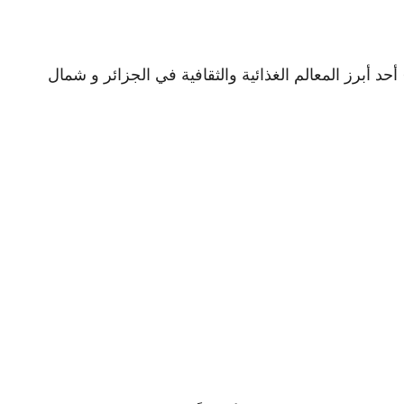
سكس (الطعام): فوائده وأضراره وقيمته الغذائية والفئات الممنوعة منه , يُعتبر الطعام أو “الكسكس” (Couscous) أحد أبرز المعالم الغذائية والثقافية في الجزائر و شمال