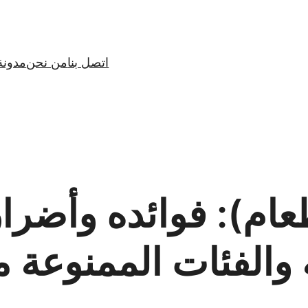
اتصل بنا
من نحن
مدونة
م): فوائده وأضرار
ة والفئات الممنوعة م