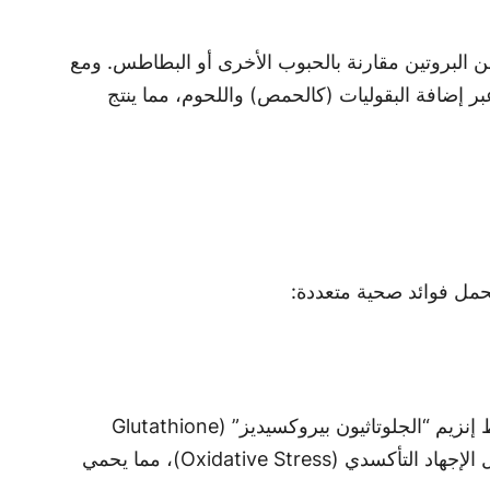
ن البروتين مقارنة بالحبوب الأخرى أو البطاطس. ومع
بر إضافة البقوليات (كالحمص) واللحوم، مما ينتج
حمل فوائد صحية متعددة:
(Selenium). يمثل السيلينيوم عنصراً شريكاً أساسياً لتنشيط إنزيم “الجلوتاثيون بيروكسيديز” (Glutathione
Peroxidase)، وهو أحد أقوى مضادات الأكسدة الداخلية في الجسم. يساعد هذا الإنزيم في تعديل الجذور الحرة وتقليل الإجهاد التأكسدي (Oxidative Stress)، مما يحمي