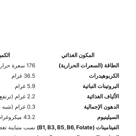
المكون الغذائي
الكمية
الطاقة (السعرات الحرارية)
176 سعرة حرارية
الكربوهيدرات
36.5 غرام
البروتينات النباتية
5.9 غرام
الألياف الغذائية
2.2 غرام (ترتفع إلى ~5 غرام في الكسكس الكامل)
الدهون الإجمالية
0.3 غرام (شبه خالٍ من الدهون المشبعة)
السيلينيوم
43.2 ميكروغرام (يغطي حوالي 62% من الاحتياج اليومي RDI)
الفيتامينات (B1, B3, B5, B6, Folate)
نسب متباينة تغطي من 4% إلى 8% من 