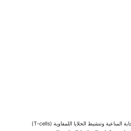
تؤكد الأبحاث المنشورة في الدوريات العالمية أن المستويات المثالية من السيلينيوم في الدم ترتبط طردياً بتحفيز الاستجابة المناعية وتنشيط الخلايا اللمفاوية (T-cells)